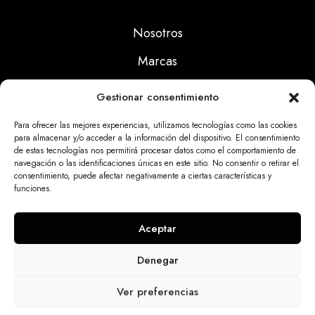
Nosotros
Marcas
Calidad
Gestionar consentimiento
Noticias
Para ofrecer las mejores experiencias, utilizamos tecnologías como las cookies
para almacenar y/o acceder a la información del dispositivo. El consentimiento
de estas tecnologías nos permitirá procesar datos como el comportamiento de
Aviso Legal
navegación o las identificaciones únicas en este sitio. No consentir o retirar el
consentimiento, puede afectar negativamente a ciertas características y
Políticas Privacidad
funciones.
Politicas Cookies
Aceptar
Denegar
Dinatrix SL Copyright © 2025 | web programada
Ver preferencias
por
miempresa.online