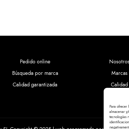
Pedido online
Nosotro
Búsqueda por marca
Marcas
Calidad garantizada
Calidad
Noticias
Para ofrecer 
almacenar y/o
tecnologías 
identificacio
negativamente