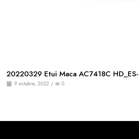
20220329 Etui Maca AC7418C HD_ES-
9 octubre, 2022
/
0