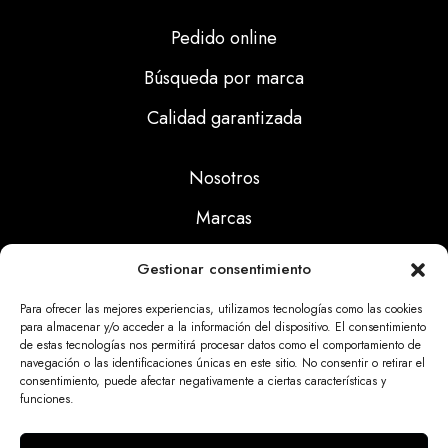
Pedido online
Búsqueda por marca
Calidad garantizada
Nosotros
Marcas
Calidad
Gestionar consentimiento
Noticias
Para ofrecer las mejores experiencias, utilizamos tecnologías como las cookies
para almacenar y/o acceder a la información del dispositivo. El consentimiento
de estas tecnologías nos permitirá procesar datos como el comportamiento de
Aviso Legal
navegación o las identificaciones únicas en este sitio. No consentir o retirar el
consentimiento, puede afectar negativamente a ciertas características y
Políticas Privacidad
funciones.
Politicas Cookies