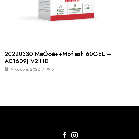
20220330 MeÔòá++moflash 60GEL –
AC1609J V2 HD
9 octubre, 2022
/
0