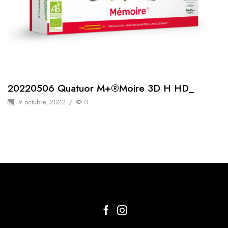
20220506 Quatuor M+®moire 3D H HD_
9 octubre, 2022
/
0