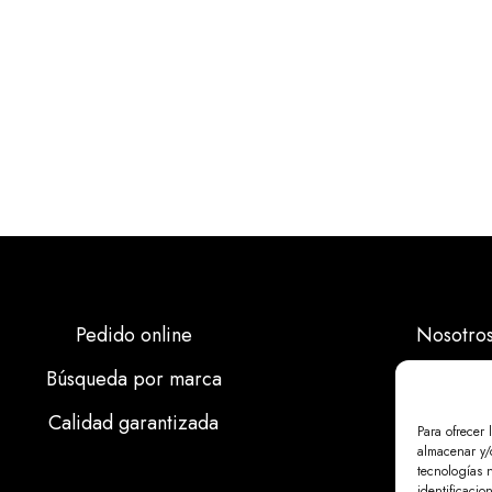
Pedido online
Nosotro
Búsqueda por marca
Marcas
Calidad garantizada
Calidad
Para ofrecer 
almacenar y/o
Noticias
tecnologías 
identificacio