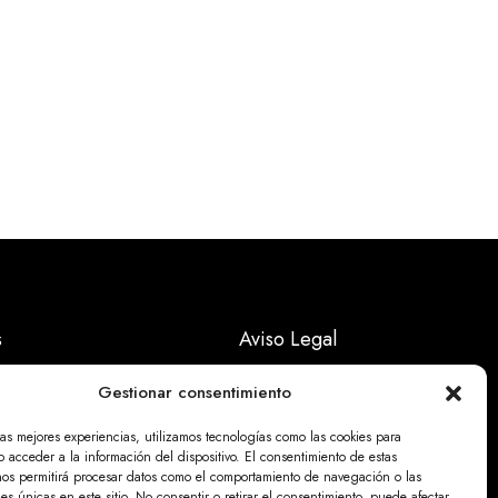
s
Aviso Legal
Políticas Privacidad
Gestionar consentimiento
Politicas Cookies
las mejores experiencias, utilizamos tecnologías como las cookies para
 acceder a la información del dispositivo. El consentimiento de estas
nos permitirá procesar datos como el comportamiento de navegación o las
nes únicas en este sitio. No consentir o retirar el consentimiento, puede afectar