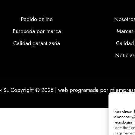
Pedido online
Nosotro
Búsqueda por marca
Marcas
Calidad garantizada
Calidad
Noticias
ix SL Copyright © 2025 | web programada por
miempresa
Para ofrecer 
almacenar y/o
tecnologías 
identificacio
negativamente