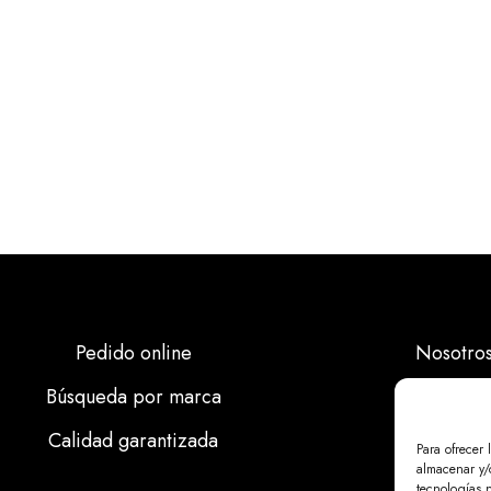
Pedido online
Nosotro
Búsqueda por marca
Marcas
Calidad garantizada
Calidad
Para ofrecer 
almacenar y/o
Noticias
tecnologías 