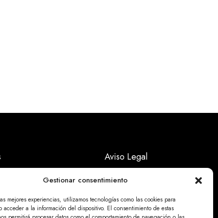
s
Aviso Legal
Políticas Privacidad
Gestionar consentimiento
Politicas Cookies
las mejores experiencias, utilizamos tecnologías como las cookies para
 acceder a la información del dispositivo. El consentimiento de estas
nos permitirá procesar datos como el comportamiento de navegación o las