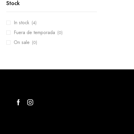
Stock
In stock
(4)
Fuera de temporada
(0)
On sale
(0)