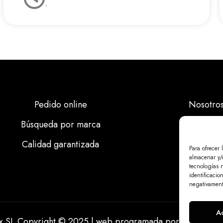
-
Pedido online
Nosotro
Búsqueda por marca
Marcas
Calidad garantizada
Calidad
Para ofrecer 
almacenar y/o
Noticias
tecnologías 
identificacio
negativamente
A
ix SL Copyright © 2025 | web programada por
miempresa