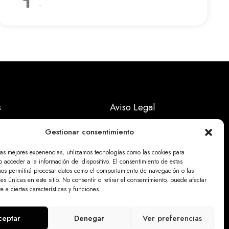
-
s
Aviso Legal
Políticas Privacidad
Gestionar consentimiento
Politicas Cookies
las mejores experiencias, utilizamos tecnologías como las cookies para
 acceder a la información del dispositivo. El consentimiento de estas
nos permitirá procesar datos como el comportamiento de navegación o las
nes únicas en este sitio. No consentir o retirar el consentimiento, puede afectar
 a ciertas características y funciones.
ceptar
Denegar
Ver preferencias
.online