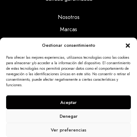
Nosotros
Marcas
Calidad
Gestionar consentimiento
Noticias
Para ofrecer las mejores experiencias, utilizamos tecnologías como las cookies
para almacenar y/o acceder a la información del dispositivo. El consentimiento
de estas tecnologías nos permitirá procesar datos como el comportamiento de
Aviso Legal
navegación o las identificaciones únicas en este sitio. No consentir o retirar el
consentimiento, puede afectar negativamente a ciertas características y
Políticas Privacidad
funciones.
Politicas Cookies
Aceptar
Denegar
Dinatrix SL Copyright © 2025 | web programada
Ver preferencias
por
miempresa.online