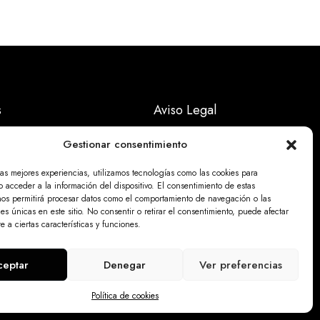
s
Aviso Legal
Políticas Privacidad
Gestionar consentimiento
Politicas Cookies
las mejores experiencias, utilizamos tecnologías como las cookies para
 acceder a la información del dispositivo. El consentimiento de estas
nos permitirá procesar datos como el comportamiento de navegación o las
nes únicas en este sitio. No consentir o retirar el consentimiento, puede afectar
 a ciertas características y funciones.
ceptar
Denegar
Ver preferencias
.online
Política de cookies