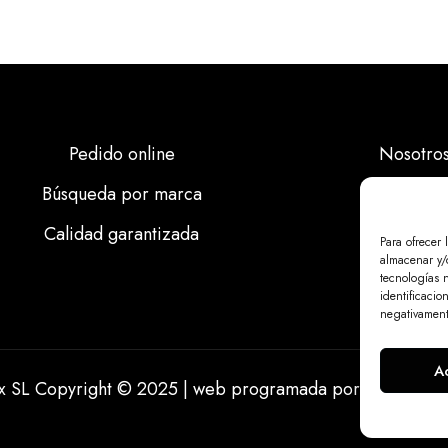
Pedido online
Nosotro
Búsqueda por marca
Marcas
Calidad garantizada
Calidad
Para ofrecer 
almacenar y/o
Noticias
tecnologías 
identificacio
negativamente
A
ix SL Copyright © 2025 | web programada por
miempresa