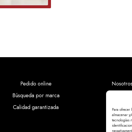
Pedido online
Nosotro
Búsqueda por marca
Marcas
Calidad garantizada
Calidad
Para ofrecer 
almacenar y/o
Noticias
tecnologías 
identificacio
negativamente