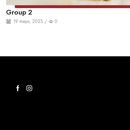
Group 2
19 mayo, 2023
/
0