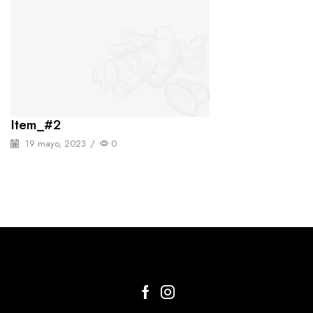
Item_#2
19 mayo, 2023
/
0