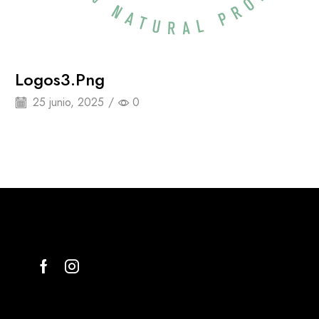
Logos3.png
25 junio, 2025
/
0