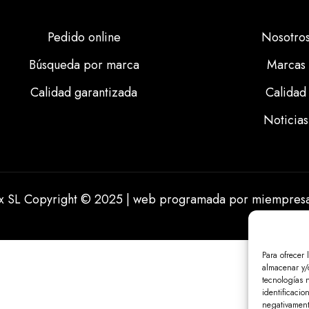
Pedido online
Nosotro
Búsqueda por marca
Marcas
Calidad garantizada
Calidad
Noticias
ix SL Copyright © 2025 | web programada por
miempresa
Para ofrecer 
almacenar y/o
tecnologías 
identificacio
negativamente