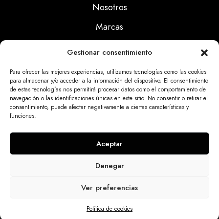
Nosotros
Marcas
Calidad
Gestionar consentimiento
Noticias
Para ofrecer las mejores experiencias, utilizamos tecnologías como las cookies
para almacenar y/o acceder a la información del dispositivo. El consentimiento
de estas tecnologías nos permitirá procesar datos como el comportamiento de
Aviso Legal
navegación o las identificaciones únicas en este sitio. No consentir o retirar el
consentimiento, puede afectar negativamente a ciertas características y
Políticas Privacidad
funciones.
Politicas Cookies
Aceptar
Denegar
Dinatrix SL Copyright © 2025 | web programada
Ver preferencias
por
miempresa.online
Política de cookies
Inicio
Tienda
contacto