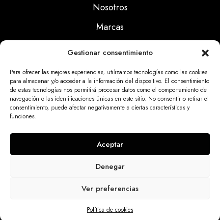
Nosotros
Marcas
Calidad
Gestionar consentimiento
Noticias
Para ofrecer las mejores experiencias, utilizamos tecnologías como las cookies
para almacenar y/o acceder a la información del dispositivo. El consentimiento
de estas tecnologías nos permitirá procesar datos como el comportamiento de
Aviso Legal
navegación o las identificaciones únicas en este sitio. No consentir o retirar el
consentimiento, puede afectar negativamente a ciertas características y
Políticas Privacidad
funciones.
Politicas Cookies
Aceptar
Denegar
Dinatrix SL Copyright © 2025 | web programada
Ver preferencias
por
miempresa.online
Política de cookies
Inicio
Tienda
contacto