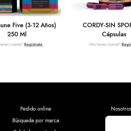
une Five (3-12 Años)
CORDY-SIN SPO
250 Ml
Cápsulas
tienes cuenta?
Regístrate
¿No tienes cuenta?
Regís
Pedido online
Nosotro
Búsqueda por marca
Marcas