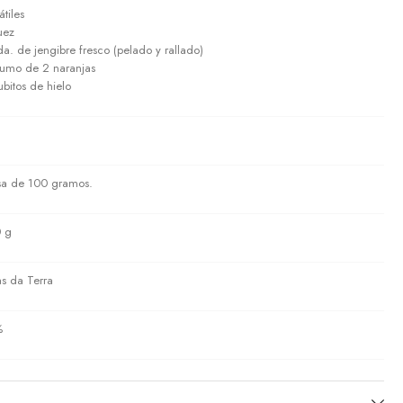
átiles
uez
da. de jengibre fresco (pelado y rallado)
zumo de 2 naranjas
ubitos de hielo
sa de 100 gramos.
 g
as da Terra
%