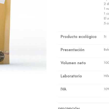
2 d
1 n
1 c
El 
5 c
Producto ecológico
Si
Presentación
Bol
Volumen neto
100
Laboratorio
Hif
IVA
10
DESCRIPCIÓN