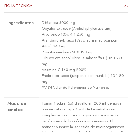
FICHA TÉCNICA
Ingredientes
D-Manosa 3000 mg
Gayuba ext. seco (Arctostaphylos uva ursi)
Arbutósido 10%. 4:1 250 mg
Arándano ext. seco (Vaccinium macrocarpon
Aiton) 240 mg
Proantocianidinas 50% 120 mg
Hibisco ext. seco(Hibiscus sabdariffa L.) 15:1 200
mg
Vitamina C 160 mg 200%
Enebro ext. seco (Juniperus communis L.) 10:1 80
mg
*VRN Valor de Referencia de Nutrientes
Modo de
Tomar 1 sobre (5g) disuelto en 200 ml de agua
empleo
una vez al día.Fepa Cystil de Fepadiet es un
complemento alimenticio que ayuda a mejorar
los síntomas de las infecciones urinarias. El
arándano inhibe la adhesión de microorganismos