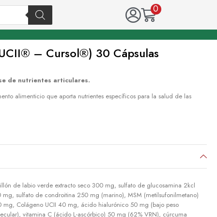
0
(UCII® – Cursol®) 30 Cápsulas
 de nutrientes articulares.
mento alimenticio que aporta nutrientes específicos para la salud de las
illón de labio verde extracto seco 300 mg, sulfato de glucosamina 2kcl
 mg, sulfato de condroitina 250 mg (marino), MSM (metilsufonilmetano)
 mg, Colágeno UCII 40 mg, ácido hialurónico 50 mg (bajo peso
ecular), vitamina C (ácido L-ascórbico) 50 mg (62% VRN), cúrcuma