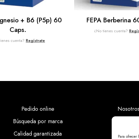
nesio + B6 (p5p) 60
FEPA Berberina 6
Caps.
¿No tienes cuenta?
Regís
tienes cuenta?
Regístrate
Pedido online
Nosotro
Búsqueda por marca
Marcas
Calidad garantizada
Calidad
Para ofrecer 