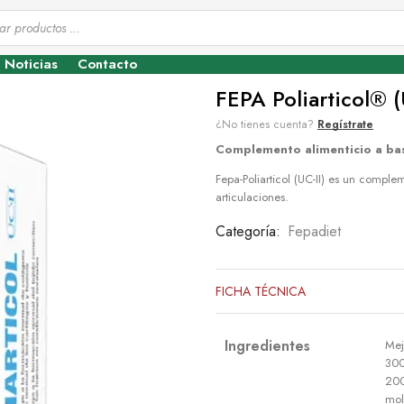
Noticias
Contacto
FEPA Poliarticol® 
¿No tienes cuenta?
Regístrate
Complemento alimenticio a base
Fepa-Poliarticol (UC-II) es un comple
articulaciones.
Categoría:
Fepadiet
FICHA TÉCNICA
Ingredientes
Mej
300
200
mol