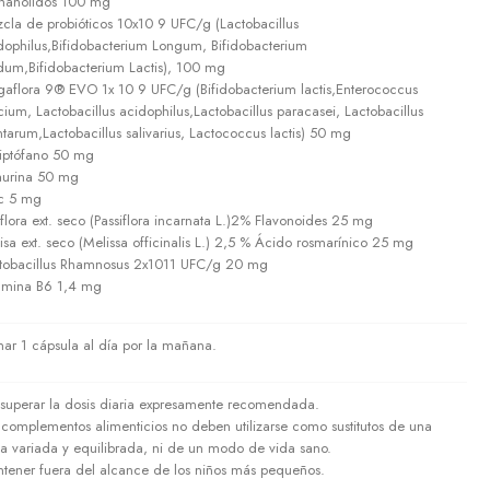
hanólidos 100 mg
cla de probióticos 10x10 9 UFC/g (Lactobacillus
dophilus,Bifidobacterium Longum, Bifidobacterium
idum,Bifidobacterium Lactis), 100 mg
aflora 9® EVO 1x 10 9 UFC/g (Bifidobacterium lactis,Enterococcus
cium, Lactobacillus acidophilus,Lactobacillus paracasei, Lactobacillus
ntarum,Lactobacillus salivarius, Lactococcus lactis) 50 mg
riptófano 50 mg
aurina 50 mg
c 5 mg
iflora ext. seco (Passiflora incarnata L.)2% Flavonoides 25 mg
isa ext. seco (Melissa officinalis L.) 2,5 % Ácido rosmarínico 25 mg
tobacillus Rhamnosus 2x1011 UFC/g 20 mg
amina B6 1,4 mg
ar 1 cápsula al día por la mañana.
superar la dosis diaria expresamente recomendada.
 complementos alimenticios no deben utilizarse como sustitutos de una
ta variada y equilibrada, ni de un modo de vida sano.
tener fuera del alcance de los niños más pequeños.