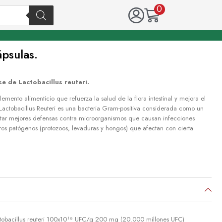
0
psulas.
 de Lactobacillus reuteri.
mento alimenticio que refuerza la salud de la flora intestinal y mejora el
Lactobacillus Reuteri es una bacteria Gram-positiva considerada como un
entar mejores defensas contra microorganismos que causan infecciones
tros patógenos (protozoos, levaduras y hongos) que afectan con cierta
tobacillus reuteri 100x10¹⁹ UFC/g 200 mg (20.000 millones UFC)