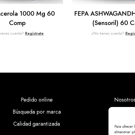
cerola 1000 Mg 60
FEPA ASHWAGANDH
Comp
(Sensoril) 60 C
tienes cuenta?
Regístrate
¿No tienes cuenta?
Regís
Pedido online
Nosotro
Búsqueda por marca
Marcas
Calidad garantizada
Calidad
Para ofrecer 
almacenar y/o