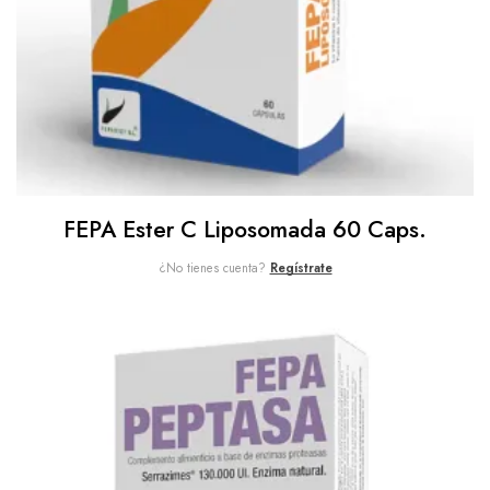
FEPA Ester C Liposomada 60 Caps.
¿No tienes cuenta?
Regístrate