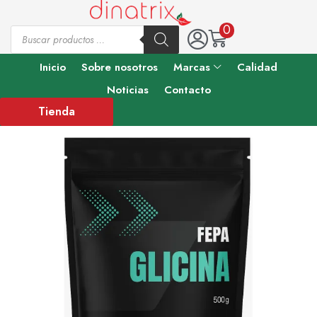
0
Inicio
Sobre nosotros
Marcas
Calidad
Noticias
Contacto
Tienda