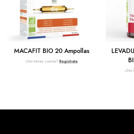
MACAFIT BIO 20 Ampollas
LEVADU
B
¿No tienes cuenta?
Regístrate
¿No 