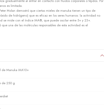
liza gradualmente al entrar en contacto con fluidos corporales o tejidos. Por
anos es limitada.
 Peter Molan demostró que ciertas mieles de manuka tienen un tipo de
róxido de hidrógeno) que es eficaz en los seres humanos: la actividad no
dad se mide con el índice IAA®, que puede oscilar entre 5+ y 23+.
ó que una de las moléculas responsables de esta actividad es el
l de Manuka IAA10+
e de 250 g
erdiet