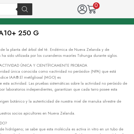
0
AA10+ 250 G
 de la planta del árbol del té. Endémica de Nueva Zelanda y de
 ha sido utilizada por los curanderos maoríes Tohunga durante siglos.
ACTIVIDAD ÚNICA Y CIENTÍFICAMENTE PROBADA
ividad única conocida como «actividad no peróxido» (NPA) que está
ndice IAA®.El metilglioxal (MGO) es
 esta actividad. Las pruebas sistemáticas sobre la actividad no peróxido de
or laboratorios independientes, garantizan que cada tarro posee esta
l origen botánico y la autenticidad de nuestra miel de manuka silvestre de
estros socios apicultores en Nueva Zelanda.
IDO?
de hidrógeno; se sabe que esta molécula es activa in vitro en un tubo de