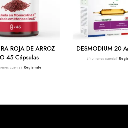
RA ROJA DE ARROZ
DESMODIUM 20 Am
IO 45 Cápsulas
¿No tienes cuenta?
Regís
tienes cuenta?
Regístrate