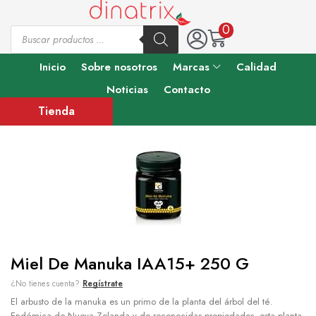
0
Inicio
Sobre nosotros
Marcas
Calidad
Noticias
Contacto
Tienda
Miel De Manuka IAA15+ 250 G
¿No tienes cuenta?
Regístrate
El arbusto de la manuka es un primo de la planta del árbol del té.
Endémica de Nueva Zelanda y de reconocidas propiedades, esta planta