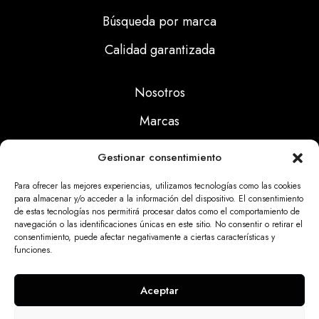
Búsqueda por marca
Calidad garantizada
Nosotros
Marcas
Calidad
Gestionar consentimiento
Noticias
Para ofrecer las mejores experiencias, utilizamos tecnologías como las cookies
para almacenar y/o acceder a la información del dispositivo. El consentimiento
de estas tecnologías nos permitirá procesar datos como el comportamiento de
Aviso Legal
navegación o las identificaciones únicas en este sitio. No consentir o retirar el
consentimiento, puede afectar negativamente a ciertas características y
Políticas Privacidad
funciones.
Politicas Cookies
Aceptar