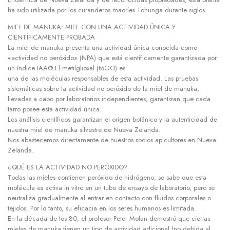
ha sido utilizada por los curanderos maoríes Tohunga durante siglos.
MIEL DE MANUKA: MIEL CON UNA ACTIVIDAD ÚNICA Y
CIENTÍFICAMENTE PROBADA
La miel de manuka presenta una actividad única conocida como
«actividad no peróxido» (NPA) que está científicamente garantizada por
un índice IAA®.El metilglioxal (MGO) es
una de las moléculas responsables de esta actividad. Las pruebas
sistemáticas sobre la actividad no peróxido de la miel de manuka,
llevadas a cabo por laboratorios independientes, garantizan que cada
tarro posee esta actividad única.
Los análisis científicos garantizan el origen botánico y la autenticidad de
nuestra miel de manuka silvestre de Nueva Zelanda.
Nos abastecemos directamente de nuestros socios apicultores en Nueva
Zelanda.
¿QUÉ ES LA ACTIVIDAD NO PERÓXIDO?
Todas las mieles contienen peróxido de hidrógeno; se sabe que esta
molécula es activa in vitro en un tubo de ensayo de laboratorio, pero se
neutraliza gradualmente al entrar en contacto con fluidos corporales o
tejidos. Por lo tanto, su eficacia en los seres humanos es limitada.
En la década de los 80, el profesor Peter Molan demostró que ciertas
mieles de manuka tienen un tipo de actividad adicional (no debida al