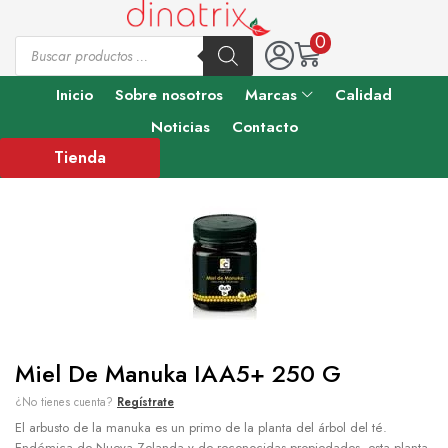
0
Inicio
Sobre nosotros
Marcas
Calidad
Noticias
Contacto
Tienda
Miel De Manuka IAA5+ 250 G
¿No tienes cuenta?
Regístrate
El arbusto de la manuka es un primo de la planta del árbol del té.
Endémica de Nueva Zelanda y de reconocidas propiedades, esta planta