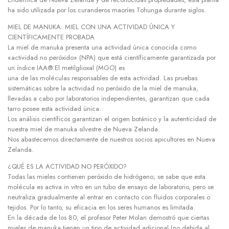
ha sido utilizada por los curanderos maoríes Tohunga durante siglos.
MIEL DE MANUKA: MIEL CON UNA ACTIVIDAD ÚNICA Y
CIENTÍFICAMENTE PROBADA
La miel de manuka presenta una actividad única conocida como
«actividad no peróxido» (NPA) que está científicamente garantizada por
un índice IAA®.El metilglioxal (MGO) es
una de las moléculas responsables de esta actividad. Las pruebas
sistemáticas sobre la actividad no peróxido de la miel de manuka,
llevadas a cabo por laboratorios independientes, garantizan que cada
tarro posee esta actividad única.
Los análisis científicos garantizan el origen botánico y la autenticidad de
nuestra miel de manuka silvestre de Nueva Zelanda.
Nos abastecemos directamente de nuestros socios apicultores en Nueva
Zelanda.
¿QUÉ ES LA ACTIVIDAD NO PERÓXIDO?
Todas las mieles contienen peróxido de hidrógeno; se sabe que esta
molécula es activa in vitro en un tubo de ensayo de laboratorio, pero se
neutraliza gradualmente al entrar en contacto con fluidos corporales o
tejidos. Por lo tanto, su eficacia en los seres humanos es limitada.
En la década de los 80, el profesor Peter Molan demostró que ciertas
mieles de manuka tienen un tipo de actividad adicional (no debida al