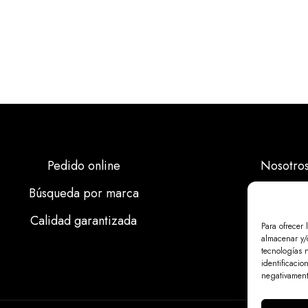
Pedido online
Nosotro
Búsqueda por marca
Marcas
Calidad garantizada
Calidad
Para ofrecer 
almacenar y/o
Noticias
tecnologías 
identificacio
negativamente