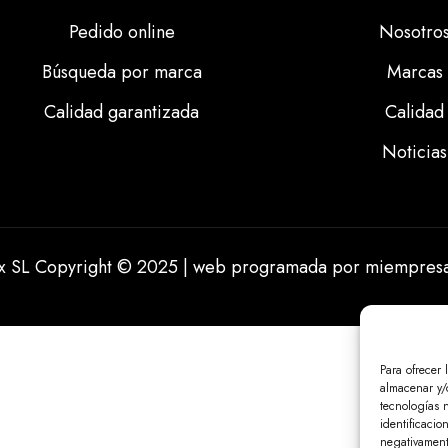
Pedido online
Nosotro
Búsqueda por marca
Marcas
Calidad garantizada
Calidad
Noticias
ix SL Copyright © 2025 | web programada por
miempresa
Para ofrecer 
almacenar y/o
tecnologías 
identificacio
negativamente