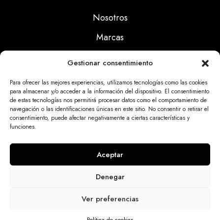
Nosotros
Marcas
Calidad
Gestionar consentimiento
Noticias
Para ofrecer las mejores experiencias, utilizamos tecnologías como las cookies
para almacenar y/o acceder a la información del dispositivo. El consentimiento
de estas tecnologías nos permitirá procesar datos como el comportamiento de
Aviso Legal
navegación o las identificaciones únicas en este sitio. No consentir o retirar el
consentimiento, puede afectar negativamente a ciertas características y
Políticas Privacidad
funciones.
Politicas Cookies
Aceptar
Denegar
Dinatrix SL Copyright © 2025 | web programada
Ver preferencias
por
miempresa.online
Inicio
Tienda
contacto