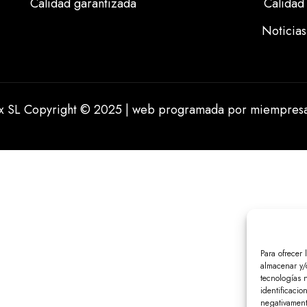
Calidad garantizada
Calidad
Noticias
ix SL Copyright © 2025 | web programada por
miempresa
Para ofrecer 
almacenar y/o
tecnologías 
identificacio
negativamente