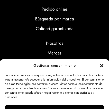
Pedido online
Búsqueda por marca
Calidad garantizada
Nosotros
Marcas
Calidad
Gestionar consentimiento
Noticias
Para ofrecer las mejores experiencias, utilizamos tecnologías como las cookies
para almacenar y/o acceder a la información del dispositivo. El consentimiento
de estas tecnologías nos permitirá procesar datos como el comportamiento de
Aviso Legal
navegación o las identificaciones únicas en este sitio. No consentir o retirar el
consentimiento, puede afectar negativamente a ciertas características y
Políticas Privacidad
funciones.
Politicas Cookies