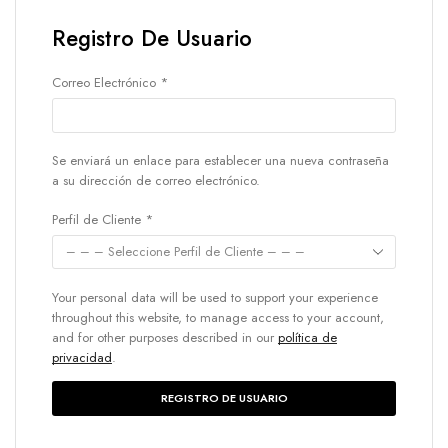
Registro De Usuario
Correo Electrónico
*
Se enviará un enlace para establecer una nueva contraseña
a su dirección de correo electrónico.
Perfil de Cliente
*
Your personal data will be used to support your experience
throughout this website, to manage access to your account,
and for other purposes described in our
política de
privacidad
.
REGISTRO DE USUARIO