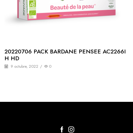
20220706 PACK BARDANE PENSEE AC2266I
H HD
9 octubre, 2022
/
0