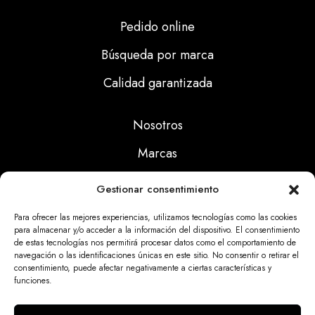
Pedido online
Búsqueda por marca
Calidad garantizada
Nosotros
Marcas
Calidad
Gestionar consentimiento
Noticias
Para ofrecer las mejores experiencias, utilizamos tecnologías como las cookies
para almacenar y/o acceder a la información del dispositivo. El consentimiento
de estas tecnologías nos permitirá procesar datos como el comportamiento de
Aviso Legal
navegación o las identificaciones únicas en este sitio. No consentir o retirar el
consentimiento, puede afectar negativamente a ciertas características y
Políticas Privacidad
funciones.
Politicas Cookies