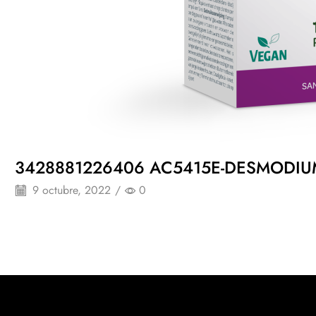
3428881226406 AC5415E-DESMODIU
9 octubre, 2022
/
0