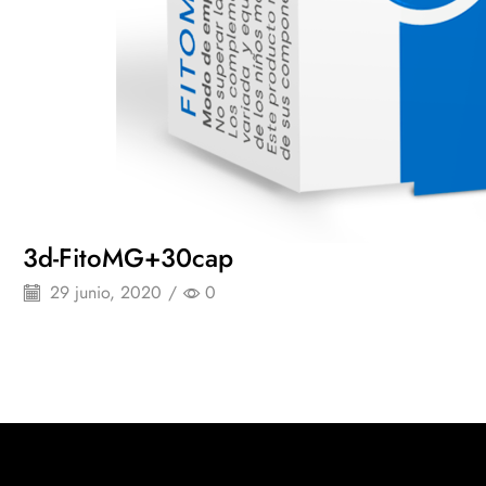
3d-FitoMG+30cap
29 junio, 2020
/
0