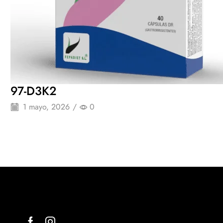
97-D3K2
1 mayo, 2026
/
0