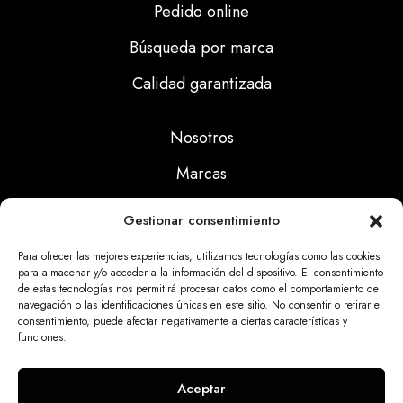
Pedido online
Búsqueda por marca
Calidad garantizada
Nosotros
Marcas
Calidad
Gestionar consentimiento
Noticias
Para ofrecer las mejores experiencias, utilizamos tecnologías como las cookies
para almacenar y/o acceder a la información del dispositivo. El consentimiento
de estas tecnologías nos permitirá procesar datos como el comportamiento de
Aviso Legal
navegación o las identificaciones únicas en este sitio. No consentir o retirar el
consentimiento, puede afectar negativamente a ciertas características y
Políticas Privacidad
funciones.
Politicas Cookies
Aceptar