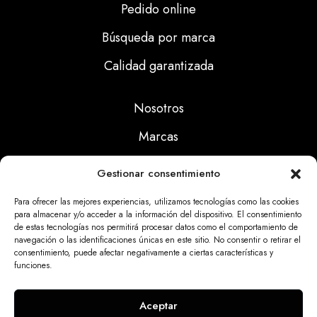
Pedido online
Búsqueda por marca
Calidad garantizada
Nosotros
Marcas
Calidad
Gestionar consentimiento
Noticias
Para ofrecer las mejores experiencias, utilizamos tecnologías como las cookies
para almacenar y/o acceder a la información del dispositivo. El consentimiento
de estas tecnologías nos permitirá procesar datos como el comportamiento de
Aviso Legal
navegación o las identificaciones únicas en este sitio. No consentir o retirar el
consentimiento, puede afectar negativamente a ciertas características y
Políticas Privacidad
funciones.
Politicas Cookies
Aceptar