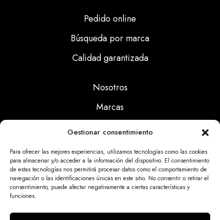
Pedido online
Búsqueda por marca
Calidad garantizada
Nosotros
Marcas
Calidad
Gestionar consentimiento
Noticias
Para ofrecer las mejores experiencias, utilizamos tecnologías como las cookies
para almacenar y/o acceder a la información del dispositivo. El consentimiento
de estas tecnologías nos permitirá procesar datos como el comportamiento de
Aviso Legal
navegación o las identificaciones únicas en este sitio. No consentir o retirar el
consentimiento, puede afectar negativamente a ciertas características y
Políticas Privacidad
funciones.
Politicas Cookies