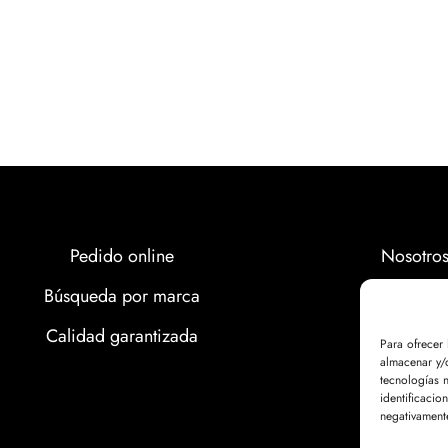
Pedido online
Nosotro
Búsqueda por marca
Marcas
Calidad garantizada
Calidad
Para ofrecer
almacenar y/o
Noticias
tecnologías 
identificacio
negativamente