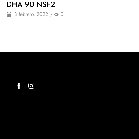
DHA 90 NSF2
8 febrero, 2022
/
0