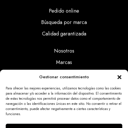
Pedido online
Búsqueda por marca
Calidad garantizada
Nosotros
Marcas
Calidad
Gestionar consentimiento
Noticias
Para ofrecer las mejores experiencias, utilizamos tecnologías como las cookies
para almacenar y/o acceder a la información del dispositivo. El consentimiento
de estas tecnologías nos permitirá procesar datos como el comportamiento de
Aviso Legal
navegación o las identificaciones únicas en este sitio. No consentir o retirar el
consentimiento, puede afectar negativamente a ciertas características y
Políticas Privacidad
funciones.
Politicas Cookies