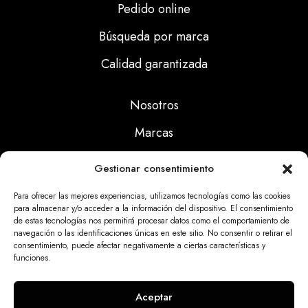
Pedido online
Búsqueda por marca
Calidad garantizada
Nosotros
Marcas
Calidad
Gestionar consentimiento
Noticias
Para ofrecer las mejores experiencias, utilizamos tecnologías como las cookies
para almacenar y/o acceder a la información del dispositivo. El consentimiento
de estas tecnologías nos permitirá procesar datos como el comportamiento de
Aviso Legal
navegación o las identificaciones únicas en este sitio. No consentir o retirar el
consentimiento, puede afectar negativamente a ciertas características y
Políticas Privacidad
funciones.
Politicas Cookies
Aceptar