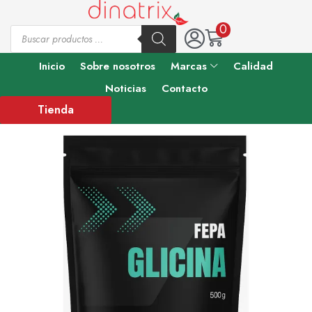
0
Inicio
Sobre nosotros
Marcas
Calidad
Noticias
Contacto
Tienda