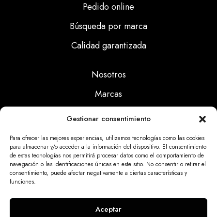
Pedido online
Búsqueda por marca
Calidad garantizada
Nosotros
Marcas
Calidad
Gestionar consentimiento
Noticias
Para ofrecer las mejores experiencias, utilizamos tecnologías como las cookies
para almacenar y/o acceder a la información del dispositivo. El consentimiento
de estas tecnologías nos permitirá procesar datos como el comportamiento de
Aviso Legal
navegación o las identificaciones únicas en este sitio. No consentir o retirar el
consentimiento, puede afectar negativamente a ciertas características y
Políticas Privacidad
funciones.
Politicas Cookies
Aceptar