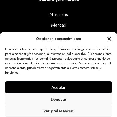
Nosotros
Marcas
Calidad
Gestionar consentimiento
Noticias
Para ofrecer las mejores experiencias, utilizamos tecnologías como las cookies
para almacenar y/o acceder a la información del dispositivo. El consentimiento
de estas tecnologías nos permitirá procesar datos como el comportamiento de
Aviso Legal
navegación o las identificaciones únicas en este sitio. No consentir o retirar el
consentimiento, puede afectar negativamente a ciertas características y
Políticas Privacidad
funciones.
Politicas Cookies
Aceptar
Denegar
Dinatrix SL Copyright © 2025 | web programada
Ver preferencias
por
miempresa.online