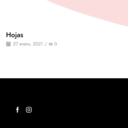
Hojas
27 enero, 2021
/
0