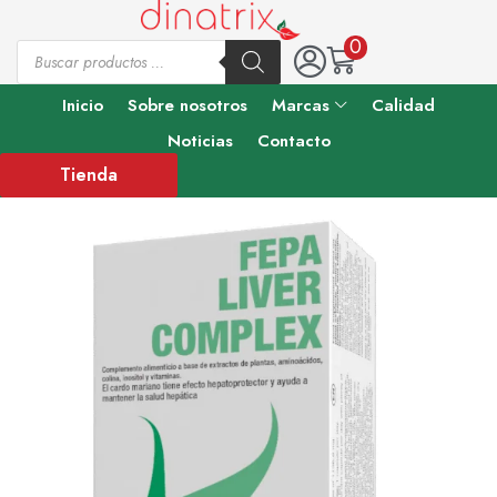
0
Inicio
Sobre nosotros
Marcas
Calidad
Noticias
Contacto
Tienda