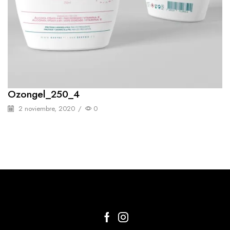
Ozongel_250_4
2 noviembre, 2020
/
0