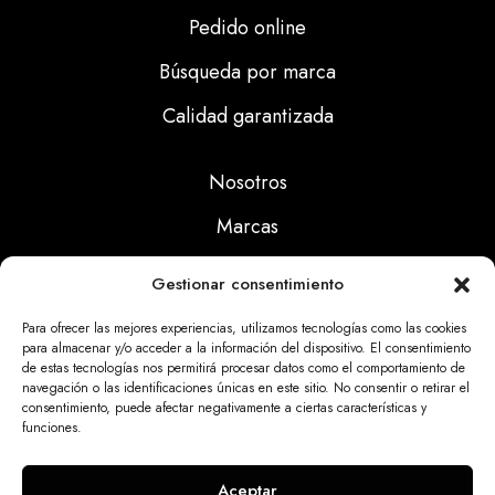
Pedido online
Búsqueda por marca
Calidad garantizada
Nosotros
Marcas
Calidad
Gestionar consentimiento
Noticias
Para ofrecer las mejores experiencias, utilizamos tecnologías como las cookies
para almacenar y/o acceder a la información del dispositivo. El consentimiento
de estas tecnologías nos permitirá procesar datos como el comportamiento de
Aviso Legal
navegación o las identificaciones únicas en este sitio. No consentir o retirar el
consentimiento, puede afectar negativamente a ciertas características y
Políticas Privacidad
funciones.
Politicas Cookies
Aceptar