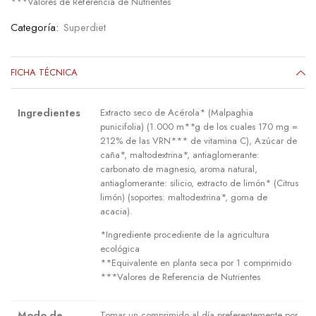
***Valores de Referencia de Nutrientes
Categoría:
Superdiet
FICHA TÉCNICA
Ingredientes
Extracto seco de Acérola* (Malpaghia
punicifolia) (1.000 m**g de los cuales 170 mg =
212% de las VRN*** de vitamina C), Azúcar de
caña*, maltodextrina*, antiaglomerante:
carbonato de magnesio, aroma natural,
antiaglomerante: silicio, extracto de limón* (Citrus
limón) (soportes: maltodextrina*, goma de
acacia).
*Ingrediente procediente de la agricultura
ecológica
**Equivalente en planta seca por 1 comprimido
***Valores de Referencia de Nutrientes
Modo de
Tomar un comprimido al día preferentemente por