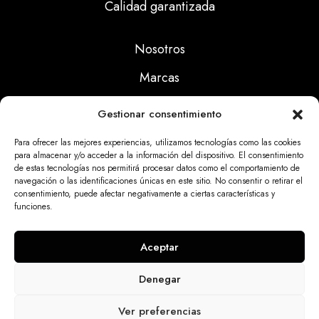
Calidad garantizada
Nosotros
Marcas
Calidad
Gestionar consentimiento
Noticias
Para ofrecer las mejores experiencias, utilizamos tecnologías como las cookies
para almacenar y/o acceder a la información del dispositivo. El consentimiento
de estas tecnologías nos permitirá procesar datos como el comportamiento de
Aviso Legal
navegación o las identificaciones únicas en este sitio. No consentir o retirar el
consentimiento, puede afectar negativamente a ciertas características y
Políticas Privacidad
funciones.
Politicas Cookies
Aceptar
Denegar
Dinatrix SL Copyright © 2025 | web programada
Ver preferencias
por
miempresa.online