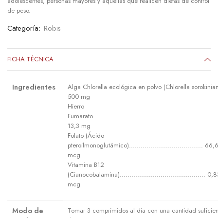
adolescentes, personas mayores y aquellas que realicen dietas de control
de peso.
Categoría:
Robis
FICHA TÉCNICA
Ingredientes
Alga Chlorella ecológica en polvo (Chlorella sorokinian
500 mg
Hierro
Fumarato................................................................
13,3 mg
Folato (Ácido
pteroilmonoglutámico)...................................... 66,
mcg
Vitamina B12
(Cianocobalamina)............................................ 0,
mcg
Modo de
Tomar 3 comprimidos al día con una cantidad suficie