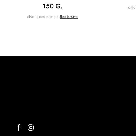
150 G.
¿No 
¿No tienes cuenta?
Regístrate