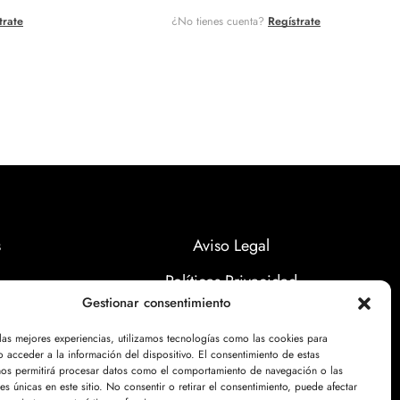
trate
¿No tienes cuenta?
Regístrate
s
Aviso Legal
Políticas Privacidad
Gestionar consentimiento
Politicas Cookies
 las mejores experiencias, utilizamos tecnologías como las cookies para
 acceder a la información del dispositivo. El consentimiento de estas
nos permitirá procesar datos como el comportamiento de navegación o las
nes únicas en este sitio. No consentir o retirar el consentimiento, puede afectar