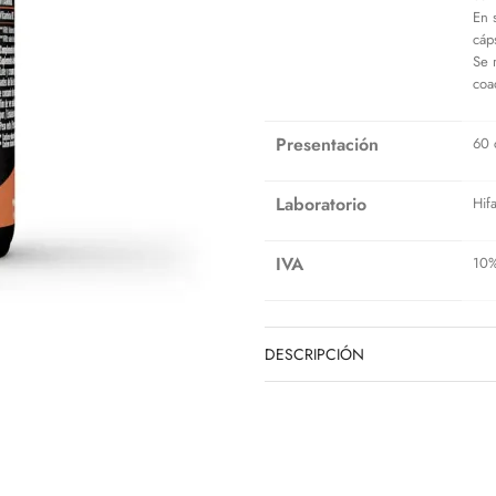
En 
cáp
Se 
coa
Presentación
60 
Laboratorio
Hif
IVA
10
DESCRIPCIÓN