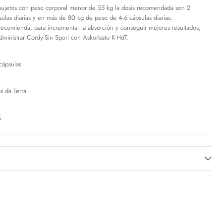
sujetos con peso corporal menor de 55 kg la dosis recomendada son 2
sulas diarias y en más de 80 kg de peso de 4-6 cápsulas diarias.
recomienda, para incrementar la absorción y conseguir mejores resultados,
dministrar Cordy-Sin Sport con Askorbato K-HdT.
cápsulas
as da Terra
%